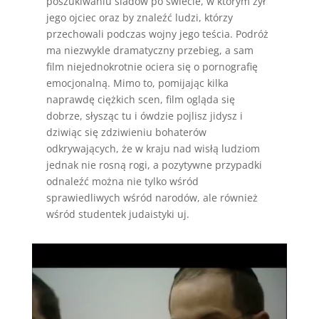
poszukiwaniu śladów po świecie, w którym żył
jego ojciec oraz by znaleźć ludzi, którzy
przechowali podczas wojny jego teścia. Podróż
ma niezwykle dramatyczny przebieg, a sam
film niejednokrotnie ociera się o pornografię
emocjonalną. Mimo to, pomijając kilka
naprawdę ciężkich scen, film ogląda się
dobrze, słysząc tu i ówdzie pojlisz jidysz i
dziwiąc się zdziwieniu bohaterów
odkrywających, że w kraju nad wisłą ludziom
jednak nie rosną rogi, a pozytywne przypadki
odnaleźć można nie tylko wśród
sprawiedliwych wśród narodów, ale również
wśród studentek judaistyki uj.